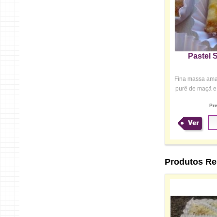
Pastel 
Fina massa ama
purê de maçã e 
Pr
Ver
Produtos Re