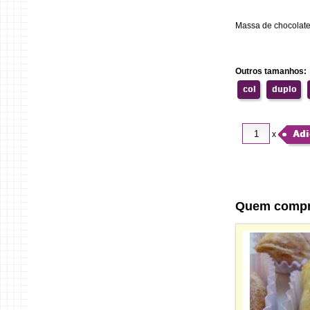
Massa de chocolate
Outros tamanhos:
col
duplo
Adi
x
Quem comp