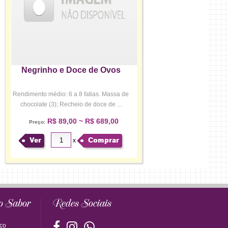
Negrinho e Doce de Ovos
Rendimento médio: 6 a 8 fatias. Massa de
chocolate (3); Recheio de doce de ...
R$ 89,00 ~ R$ 689,00
Preço:
Ver
Comprar
x
o Sabor
Redes Sociais
co