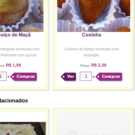
Suiço de Maçã
Coxinha
nteigada recheada com
Coxinha de frango recheada com
finalizado com açúcar...
requeijão.
R$ 1,99
R$ 2,39
eço:
Preço:
Comprar
Ver
Comprar
x
x
lacionados