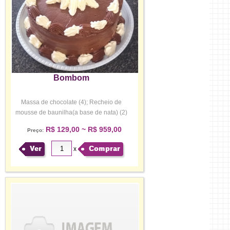
Bombom
Massa de chocolate (4); Recheio de
mousse de baunilha(a base de nata) (2)
c...
R$ 129,00 ~ R$ 959,00
Preço:
Ver
Comprar
x