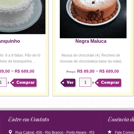
anquinho
Negra Maluca
: 6 a 8 fatias. Pão de ló
Massa de chocolate (4); Recheio de
heio de branquinho ...
mousse de chocolate(a base da nata);
Cob...
89,00 ~ R$ 689,00
R$ 89,00 ~ R$ 689,00
Preço:
Comprar
Ver
Comprar
x
x
Entre em Contato
Essência d
Rua Cabral, 456 - Rio Branco - Porto Alegre - RS
Fale Conos