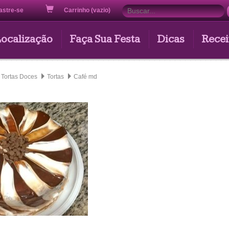
astre-se
Carrinho (vazio)
Localização
Faça Sua Festa
Dicas
Recei
Tortas Doces
Tortas
Café md