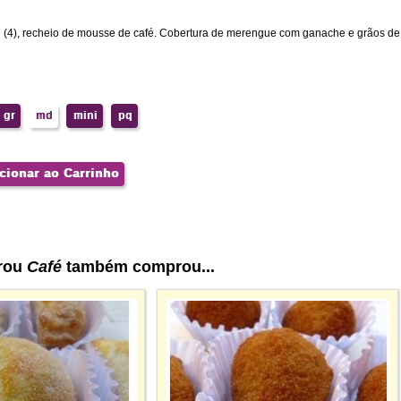
 (4), recheio de mousse de café. Cobertura de merengue com ganache e grãos de 
gr
md
mini
pq
cionar ao Carrinho
rou
Café
também comprou...