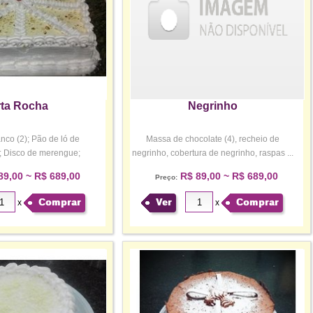
ta Rocha
Negrinho
nco (2); Pão de ló de
Massa de chocolate (4), recheio de
); Disco de merengue;
negrinho, cobertura de negrinho, raspas ...
Rechei...
89,00 ~ R$ 689,00
R$ 89,00 ~ R$ 689,00
Preço:
Comprar
Ver
Comprar
x
x