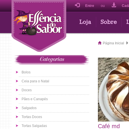
Entre
ou
Cad
Loja
Sobre
Página Inicial
Categorias
Bolos
Ceia para o Natal
Doces
Pães e Canapés
Salgados
Tortas Doces
Café md
Tortas Salgadas