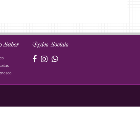
o Sabor
Redes Sociais
co
eitas
onosco