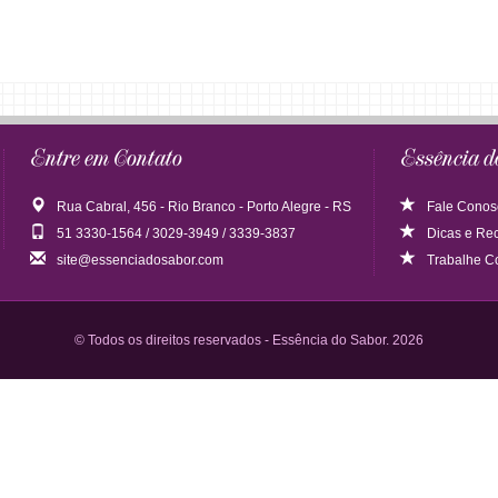
Entre em Contato
Essência d
Rua Cabral, 456 - Rio Branco - Porto Alegre - RS
Fale Conos
51 3330-1564 / 3029-3949 / 3339-3837
Dicas
e
Rec
site@essenciadosabor.com
Trabalhe C
© Todos os direitos reservados - Essência do Sabor. 2026