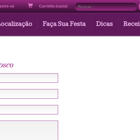
astre-se
Carrinho (vazio)
Localização
Faça Sua Festa
Dicas
Recei
osco