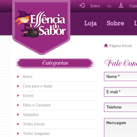
Entre
ou
Cad
Loja
Sobre
Página Inicial
Fale Con
Categorias
Bolos
Ceia para o Natal
Doces
Pães e Canapés
Salgados
Tortas Doces
Tortas Salgadas