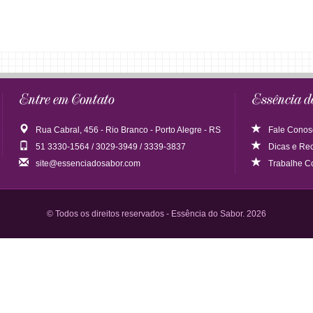
Entre em Contato
Essência d
Rua Cabral, 456 - Rio Branco - Porto Alegre - RS
Fale Conos
51 3330-1564 / 3029-3949 / 3339-3837
Dicas
e
Rec
site@essenciadosabor.com
Trabalhe C
© Todos os direitos reservados - Essência do Sabor. 2026