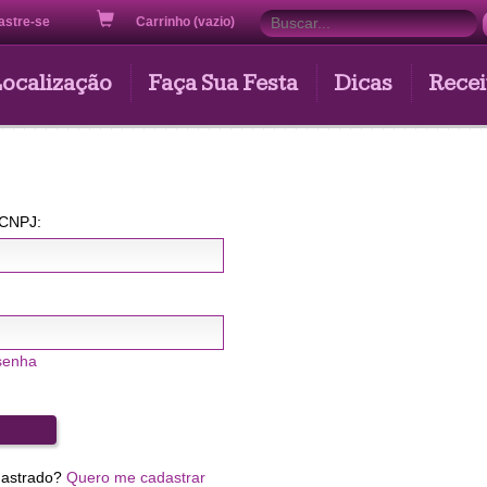
astre-se
Carrinho (vazio)
Localização
Faça Sua Festa
Dicas
Recei
 CNPJ:
senha
dastrado?
Quero me cadastrar