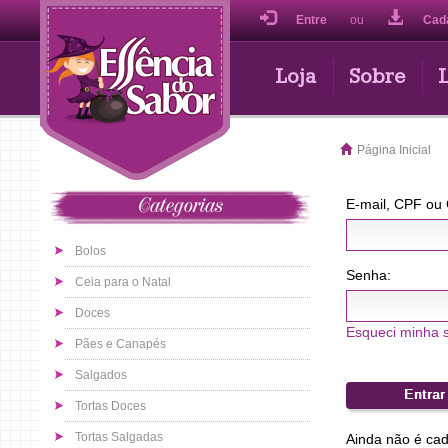
Entre
ou
Cad
Loja
Sobre
Página Inicial
E-mail, CPF ou
Categorias
Bolos
Senha:
Ceia para o Natal
Doces
Esqueci minha 
Pães e Canapés
Salgados
Tortas Doces
Tortas Salgadas
Ainda não é ca