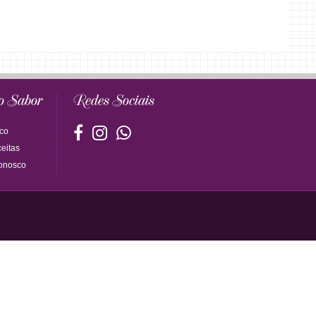
o Sabor
Redes Sociais
co
eitas
onosco