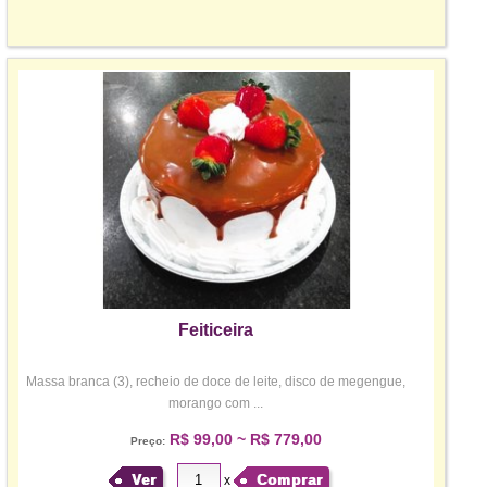
Feiticeira
Massa branca (3), recheio de doce de leite, disco de megengue,
morango com ...
R$ 99,00 ~ R$ 779,00
Preço:
Ver
Comprar
x