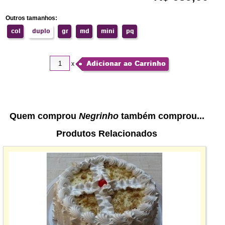
Outros tamanhos:
col
duplo
gr
md
mini
pq
Adicionar ao Carrinho
x
Quem comprou
Negrinho
também comprou...
Produtos Relacionados