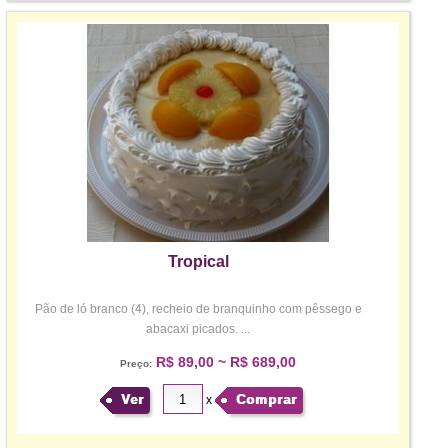
Tropical
Pão de ló branco (4), recheio de branquinho com pêssego e
abacaxi picados. ...
R$ 89,00 ~ R$ 689,00
Preço:
Ver
Comprar
x