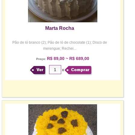
Marta Rocha
Pão de ló branco (2); Pão de ló de chocolate (1); Disco de
merengue; Rechei...
R$ 89,00 ~ R$ 689,00
Preço:
Ver
Comprar
x