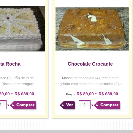
ta Rocha
Chocolate Crocante
nco (2); Pão de ló de
Massa de chocolate (4), recheio de
); Disco de merengue;
negrinho com crocante de castanha (3), c...
Rechei...
89,00 ~ R$ 689,00
R$ 89,00 ~ R$ 689,00
Preço:
Comprar
Ver
Comprar
x
x