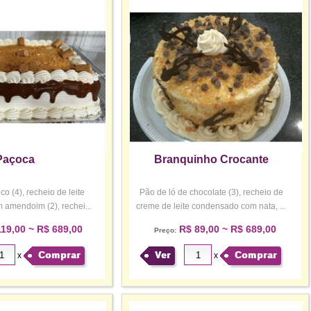
Paçoca
Branquinho Crocante
o (4), recheio de leite
Pão de ló de chocolate (3), recheio de
amendoim (2), rechei...
creme de leite condensado com nata, ...
19,00 ~ R$ 689,00
R$ 89,00 ~ R$ 689,00
Preço:
Comprar
Ver
Comprar
x
x