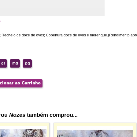
o
; Recheio de doce de ovos; Cobertura doce de ovos e merengue.(Rendimento apro
gr
md
pq
cionar ao Carrinho
rou
Nozes
também comprou...