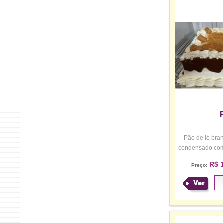
Pão de ló branc
condensado com 
R$ 1
Preço:
Ver