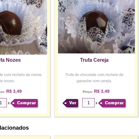
ufa Nozes
Trufa Cereja
ate com recheio de creme
Trufa de chocolate com recheio de
de nozes.
ganache com cereja.
R$ 3,49
R$ 3,49
eço:
Preço:
Comprar
Ver
Comprar
x
x
lacionados