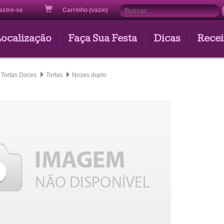
astre-se
Carrinho (vazio)
Localização
Faça Sua Festa
Dicas
Recei
Tortas Doces
Tortas
Nozes duplo