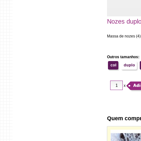
Nozes dupl
Massa de nozes (4)
Outros tamanhos:
col
duplo
Adi
x
Quem comp