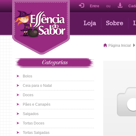
Entre
ou
Cad
Loja
Sobre
Página Inicial
Categorias
Bolos
Ceia para o Natal
Doces
Pães e Canapés
Salgados
Tortas Doces
Tortas Salgadas