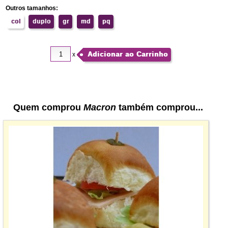
Outros tamanhos:
col
duplo
gr
md
pq
Adicionar ao Carrinho
x
Quem comprou
Macron
também comprou...