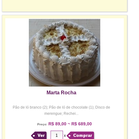
Marta Rocha
Pão de ló branco (2); Pão de ló de chocolate (1); Disco de
merengue; Rechei...
R$ 89,00 ~ R$ 689,00
Preço:
Ver
Comprar
x