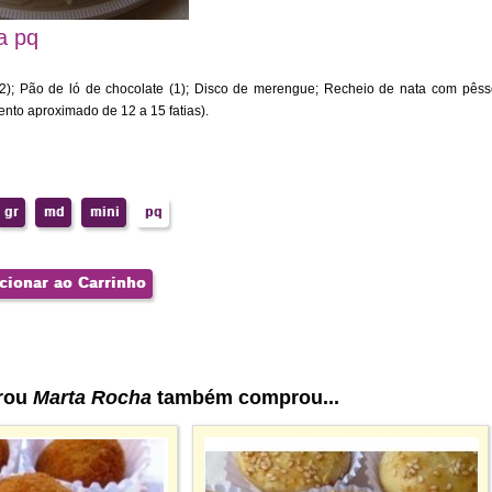
a pq
(2); Pão de ló de chocolate (1); Disco de merengue; Recheio de nata com pês
to aproximado de 12 a 15 fatias).
gr
md
mini
pq
cionar ao Carrinho
rou
Marta Rocha
também comprou...