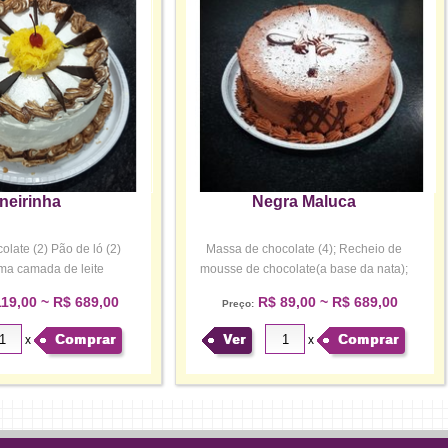
neirinha
Negra Maluca
late (2) Pão de ló (2)
Massa de chocolate (4); Recheio de
ma camada de leite
mousse de chocolate(a base da nata);
ndensad...
Cob...
19,00 ~ R$ 689,00
R$ 89,00 ~ R$ 689,00
Preço:
Comprar
Ver
Comprar
x
x