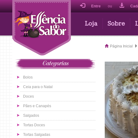
Entre
ou
Cad
Loja
Sobre
Página Inicial
Categorias
Bolos
Ceia para o Natal
Doces
Pães e Canapés
Salgados
Tortas Doces
Tortas Salgadas