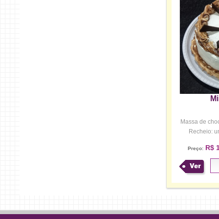
Mi
Massa de choco
Recheio: u
co
R$ 1
Preço:
Ver