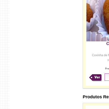
C
Coxinha de 
r
Pr
Ver
Produtos Re