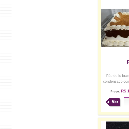
Pão de ló branc
condensado com 
R$ 1
Preço:
Ver