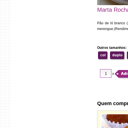
Marta Roch
Pão de ló branco 
merengue.(Rendimen
Outros tamanhos:
col
duplo
Adi
x
Quem comp