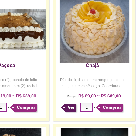
Paçoca
Chajá
o (4), recheio de leite
Pão de ló, disco de merengue, doce de
amendoim (2), rechei...
leite, nata com pêssego. Cobertura c...
19,00 ~ R$ 689,00
R$ 89,00 ~ R$ 689,00
Preço:
Comprar
Ver
Comprar
x
x