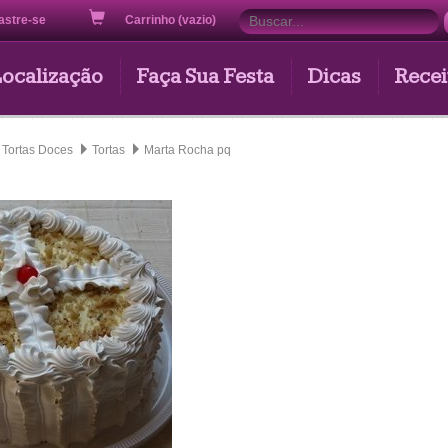
astre-se
Carrinho (vazio)
Localização
Faça Sua Festa
Dicas
Recei
Tortas Doces
Tortas
Marta Rocha pq