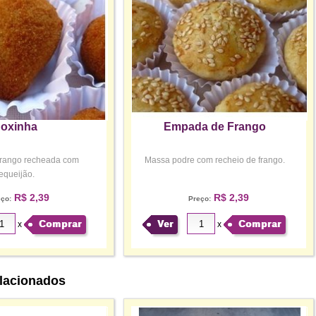
oxinha
Empada de Frango
frango recheada com
Massa podre com recheio de frango.
equeijão.
R$ 2,39
R$ 2,39
eço:
Preço:
Comprar
Ver
Comprar
x
x
lacionados