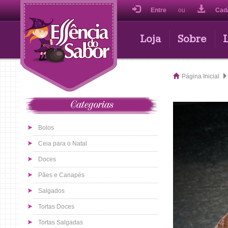
Entre
ou
Cad
Loja
Sobre
Página Inicial
Categorias
Bolos
Ceia para o Natal
Doces
Pães e Canapés
Salgados
Tortas Doces
Tortas Salgadas