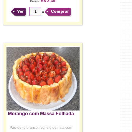
R$ 2,39
Preço:
Ver
Comprar
x
Morango com Massa Folhada
Pão-de-ló branco, recheio de nata com