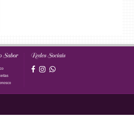
o Sabor
Redes Sociais
co
eitas
onosco