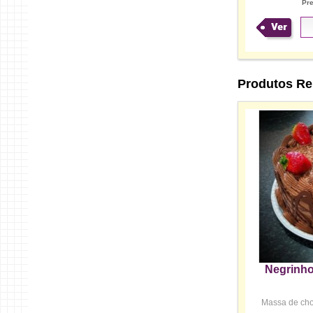
Pr
Ver
Produtos Re
Negrinh
Massa de choc