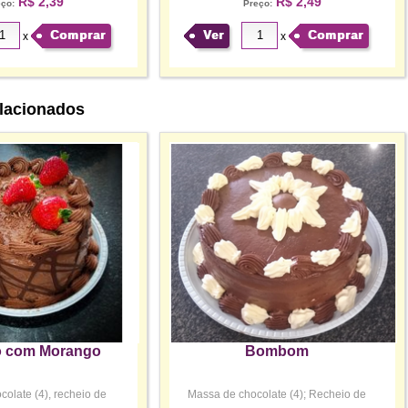
R$ 2,39
R$ 2,49
eço:
Preço:
Comprar
Ver
Comprar
x
x
lacionados
o com Morango
Bombom
olate (4), recheio de
Massa de chocolate (4); Recheio de