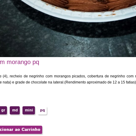
om morango pq
e (4), recheio de negrinho com morangos picados, cobertura de negrinho com 
e nata) e grade de chocolate na lateral.(Rendimento aproximado de 12 a 15 fatias)
gr
md
mini
pq
cionar ao Carrinho