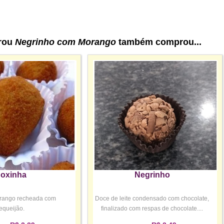
rou
Negrinho com Morango
também comprou...
oxinha
Negrinho
frango recheada com
Doce de leite condensado com chocolate,
equeijão.
finalizado com respas de chocolate....