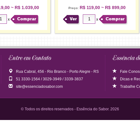
9,00 ~ R$ 1.039,00
R$ 119,00 ~ R$ 899,00
Preço:
Comprar
Ver
Comprar
x
x
Entre em Contato
Essência d
Rua Cabral, 456 - Rio Branco - Porto Alegre - RS
Fale Conos
51 3330-1564 / 3029-3949 / 3339-3837
Dicas
e
Rec
site@essenciadosabor.com
Trabalhe C
© Todos os direitos reservados - Essência do Sabor. 2026