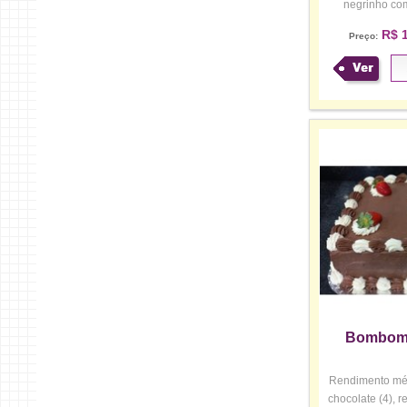
negrinho co
c
R$ 1
Preço:
Ver
Bombom
Rendimento méd
chocolate (4), r