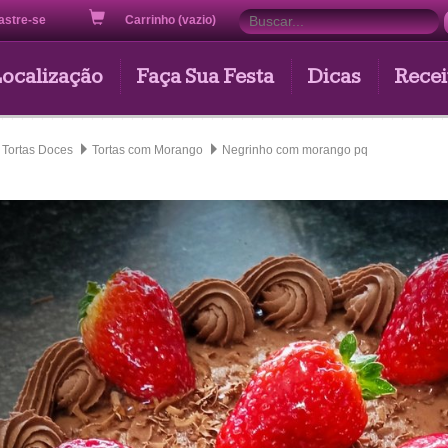
astre-se
Carrinho (vazio)
Localização
Faça Sua Festa
Dicas
Recei
Tortas Doces
Tortas com Morango
Negrinho com morango pq