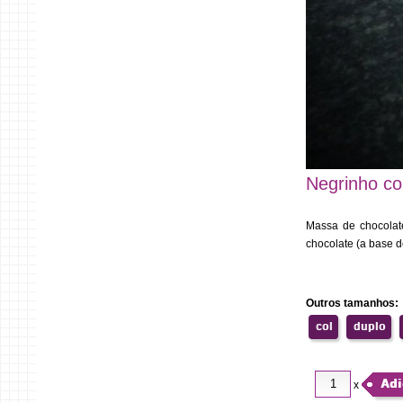
Negrinho c
Massa de chocolat
chocolate (a base d
Outros tamanhos:
col
duplo
Adi
x