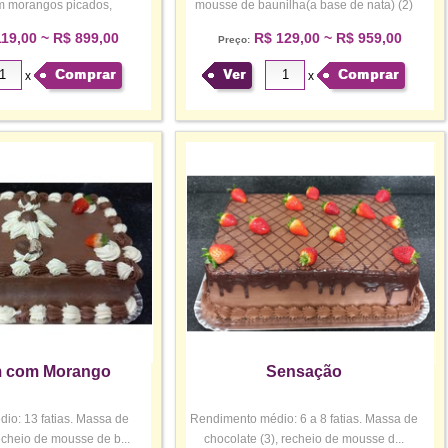
m morangos picados,
mousse de baunilha(a base de nata) (2)
obertura...
c...
19,00 ~ R$ 899,00
R$ 129,00 ~ R$ 959,00
Preço:
Comprar
Ver
Comprar
x
x
 com Morango
Sensação
io: 13 fatias. Massa de
Rendimento médio: 6 a 8 fatias. Massa de
echeio de mousse de b...
chocolate (3), recheio de mousse d...