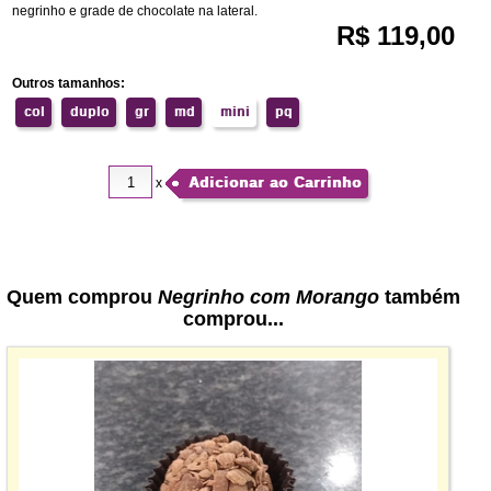
negrinho e grade de chocolate na lateral.
R$ 119,00
Outros tamanhos:
col
duplo
gr
md
mini
pq
Adicionar ao Carrinho
x
Quem comprou
Negrinho com Morango
também
comprou...