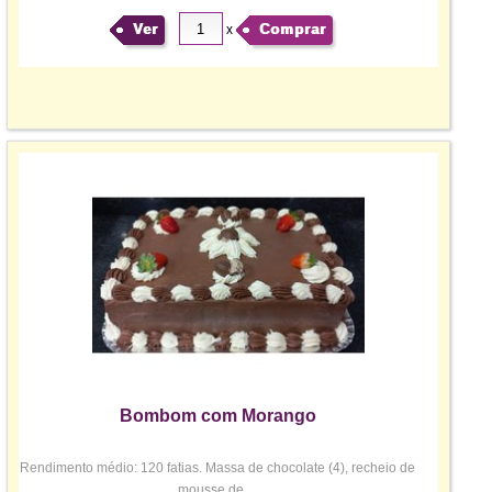
Ver
Comprar
x
Bombom com Morango
Rendimento médio: 120 fatias. Massa de chocolate (4), recheio de
mousse de ...