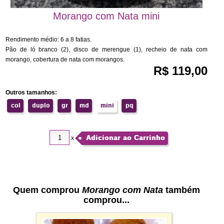
Morango com Nata mini
Rendimento médio: 6 a 8 fatias.
Pão de ló branco (2), disco de merengue (1), recheio de nata com
morango, cobertura de nata com morangos.
R$ 119,00
Outros tamanhos:
col
duplo
gr
md
mini
pq
Adicionar ao Carrinho
x
Quem comprou
Morango com Nata
também
comprou...