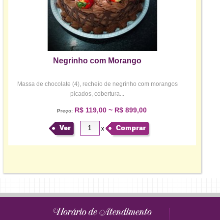
Negrinho com Morango
Massa de chocolate (4), recheio de negrinho com morangos
picados, cobertura...
R$ 119,00 ~ R$ 899,00
Preço:
Ver
Comprar
x
Horário de Atendimento