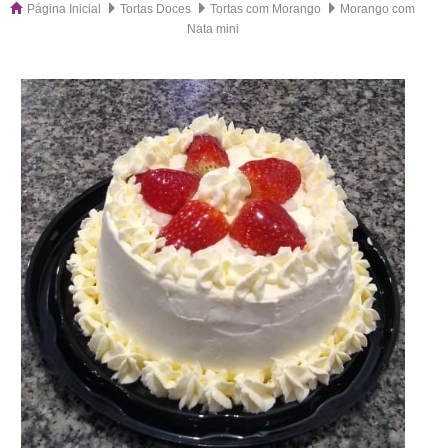
Página Inicial
Tortas Doces
Tortas com Morango
Morango com
Nata mini