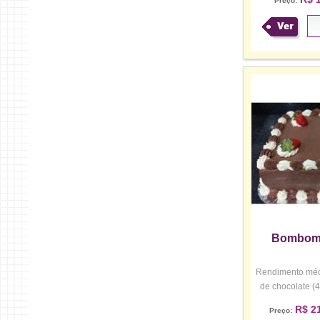
Preço:
Ver
Bombom
Rendimento médi
de chocolate (4
R$ 21
Preço: