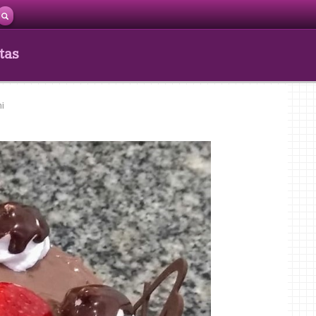
tas
ni