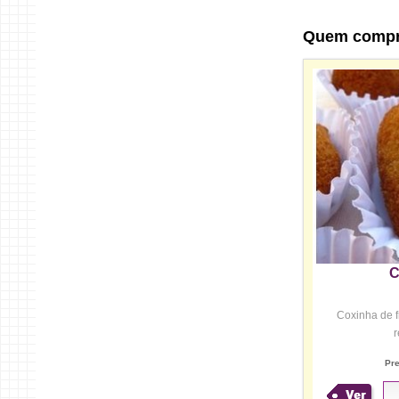
Quem comp
C
Coxinha de 
r
Pr
Ver