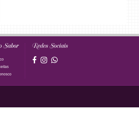
o Sabor
Redes Sociais
co
eitas
onosco