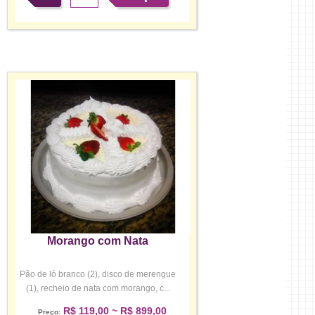
Morango com Nata
Pão de ló branco (2), disco de merengue
(1), recheio de nata com morango, c...
R$ 119,00 ~ R$ 899,00
Preço: