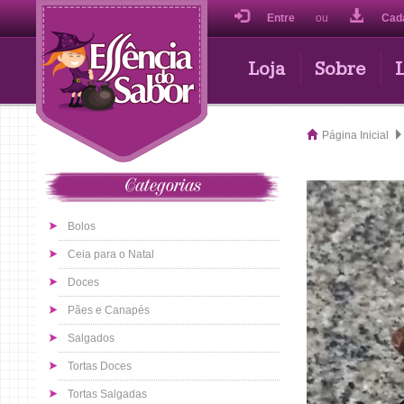
Entre
ou
Cad
Loja
Sobre
Página Inicial
Categorias
Bolos
Ceia para o Natal
Doces
Pães e Canapés
Salgados
Tortas Doces
Tortas Salgadas