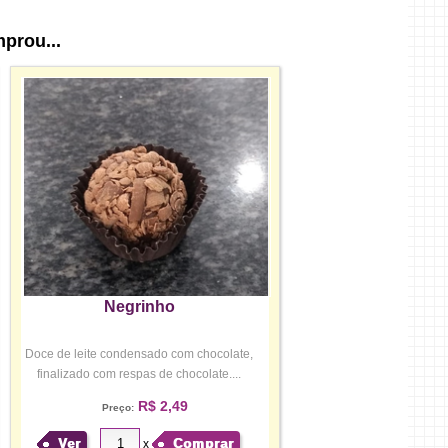
prou...
Negrinho
Doce de leite condensado com chocolate,
finalizado com respas de chocolate....
R$ 2,49
Preço:
Ver
Comprar
x