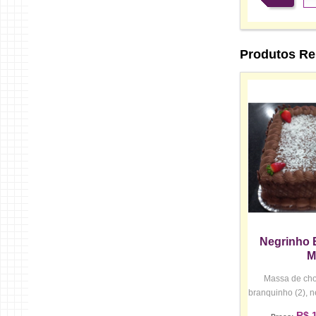
Produtos Re
Negrinho 
M
Massa de choc
branquinho (2), n
R$ 1