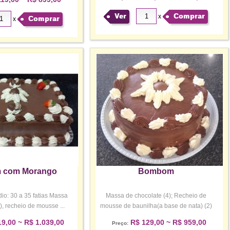
Ver
Comprar
x
Comprar
x
 com Morango
Bombom
o: 30 a 35 fatias Massa
Massa de chocolate (4); Recheio de
), recheio de mousse ...
mousse de baunilha(a base de nata) (2)
c...
9,00 ~ R$ 1.039,00
R$ 129,00 ~ R$ 959,00
Preço: