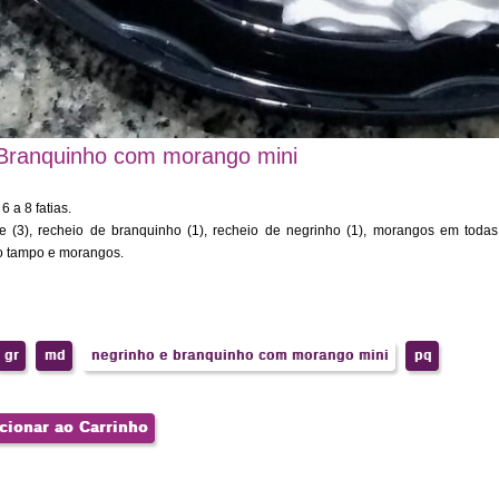
 Branquinho com morango mini
 a 8 fatias.
e (3), recheio de branquinho (1), recheio de negrinho (1), morangos em tod
o tampo e morangos.
gr
md
negrinho e branquinho com morango mini
pq
cionar ao Carrinho