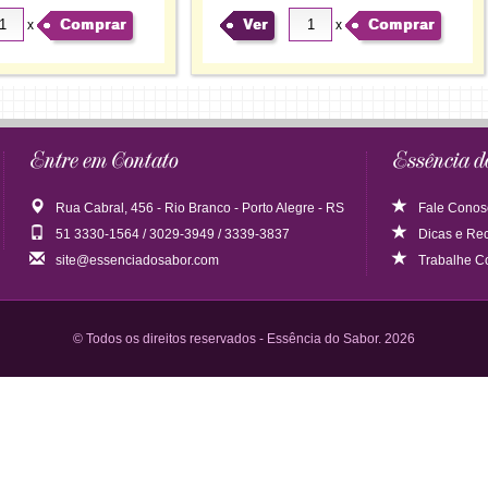
Comprar
Ver
Comprar
x
x
Entre em Contato
Essência d
Rua Cabral, 456 - Rio Branco - Porto Alegre - RS
Fale Conos
51 3330-1564 / 3029-3949 / 3339-3837
Dicas
e
Rec
site@essenciadosabor.com
Trabalhe C
© Todos os direitos reservados - Essência do Sabor. 2026