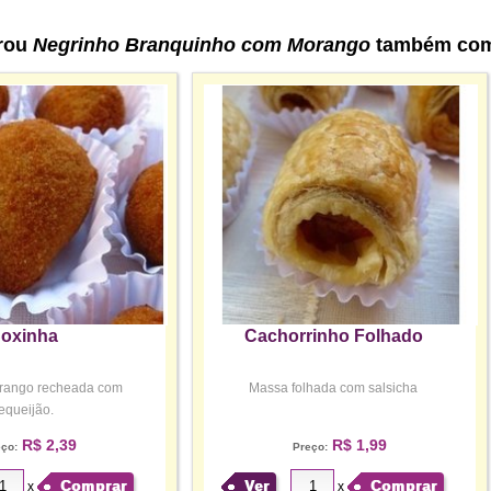
rou
Negrinho Branquinho com Morango
também com
oxinha
Cachorrinho Folhado
frango recheada com
Massa folhada com salsicha
equeijão.
R$ 2,39
R$ 1,99
eço:
Preço:
Comprar
Ver
Comprar
x
x