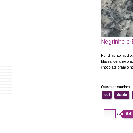
Negrinho e
Rendimento médio: 6
Massa de chocolat
chocolate branco n
Outros tamanhos:
col
duplo
Adi
x