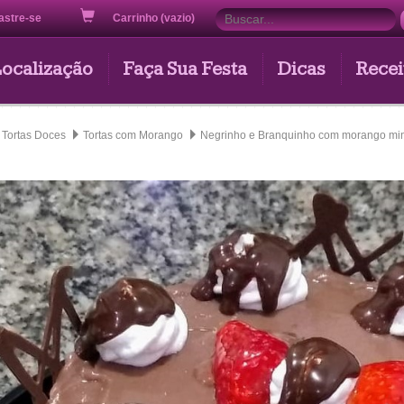
astre-se
Carrinho (vazio)
Localização
Faça Sua Festa
Dicas
Recei
Tortas Doces
Tortas com Morango
Negrinho e Branquinho com morango mi