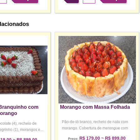
lacionados
Branquinho com
Morango com Massa Folhada
orango
Pão-de-ló branco, recheio de nata com
olate (4), recheio de
morango. Cobertura de merengue com
egrinho (1), morangos e...
mo...
R$ 179,00 ~ R$ 899,00
Preço:
19,00 ~ R$ 899,00