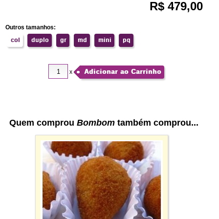
R$ 479,00
Outros tamanhos:
col
duplo
gr
md
mini
pq
Adicionar ao Carrinho
x
Quem comprou
Bombom
também comprou...