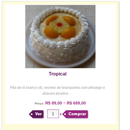
Tropical
Pão de ló branco (4), recheio de branquinho com pêssego e
abacaxi picados. ...
R$ 89,00 ~ R$ 689,00
Preço:
Ver
Comprar
x