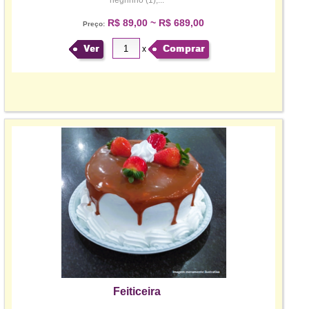
negrinho (1),...
R$ 89,00 ~ R$ 689,00
Preço:
Ver
Comprar
x
Feiticeira