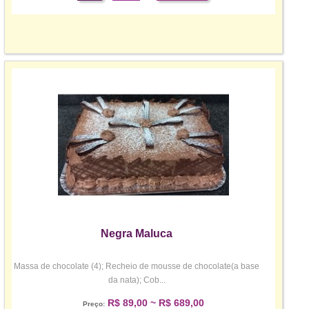
Negra Maluca
Massa de chocolate (4); Recheio de mousse de chocolate(a base
da nata); Cob...
R$ 89,00 ~ R$ 689,00
Preço: