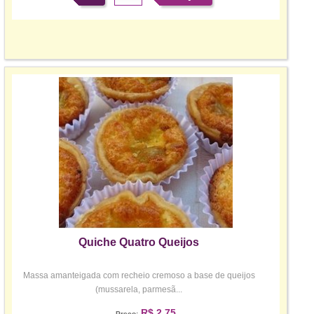
Quiche Quatro Queijos
Massa amanteigada com recheio cremoso a base de queijos
(mussarela, parmesã...
R$ 2,75
Preço: