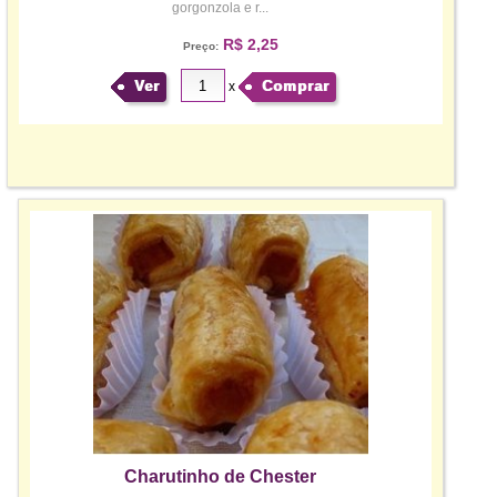
gorgonzola e r...
R$ 2,25
Preço:
Ver
Comprar
x
Charutinho de Chester