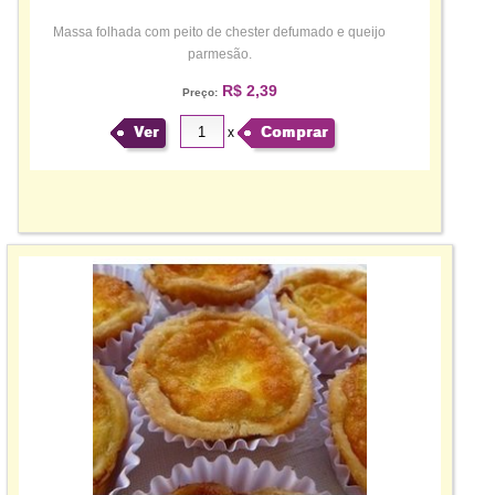
Massa folhada com peito de chester defumado e queijo
parmesão.
R$ 2,39
Preço:
Ver
Comprar
x