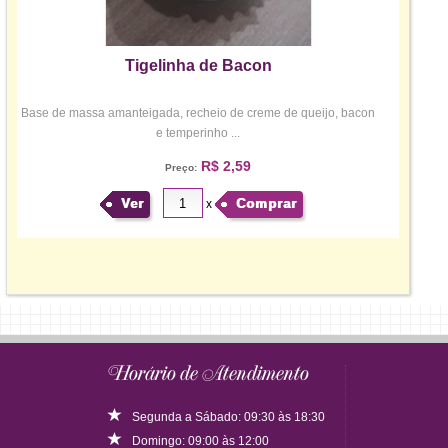
Tigelinha de Bacon
Base de massa amanteigada, recheio de creme de queijo, bacon
e temperinho ...
R$ 2,59
Preço:
Ver
Comprar
x
Horário de Atendimento
Segunda a Sábado: 09:30 às 18:30
Domingo: 09:00 às 12:00