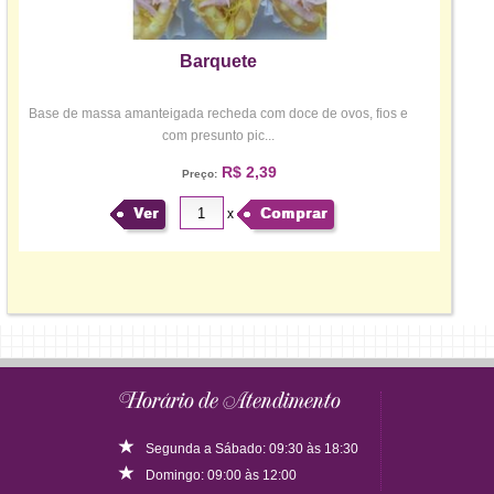
Barquete
Base de massa amanteigada recheda com doce de ovos, fios e
com presunto pic...
R$ 2,39
Preço:
Ver
Comprar
x
Horário de Atendimento
Segunda a Sábado: 09:30 às 18:30
Domingo: 09:00 às 12:00