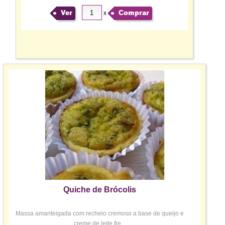
Ver
Comprar
x
Quiche de Brócolis
Massa amanteigada com recheio cremoso a base de queijo e
creme de leite fre...