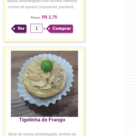
Massa amanteigada com recheio cremoso
a base de queijos (mussarela, parmesã...
R$ 2,75
Preço:
Ver
Comprar
x
Tigelinha de Frango
Base de massa amanteigada, recheio de