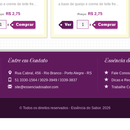
o e creme de leite fre...
a base de queijo e creme de leite fre...
R$ 2,75
R$ 2,75
eço:
Preço:
Comprar
Ver
Comprar
x
x
Entre em Contato
Essência d
Rua Cabral, 456 - Rio Branco - Porto Alegre - RS
Fale Conos
51 3330-1564 / 3029-3949 / 3339-3837
Dicas
e
Rec
site@essenciadosabor.com
Trabalhe C
© Todos os direitos reservados - Essência do Sabor. 2026