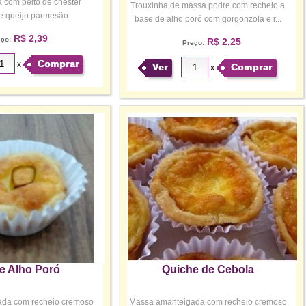
 com peito de chester
Trouxinha de massa podre com recheio a
 queijo parmesão.
base de alho poró com gorgonzola e r...
R$ 2,39
eço:
R$ 2,25
Preço:
Comprar
x
Ver
Comprar
x
e Alho Poró
Quiche de Cebola
da com recheio cremoso
Massa amanteigada com recheio cremoso