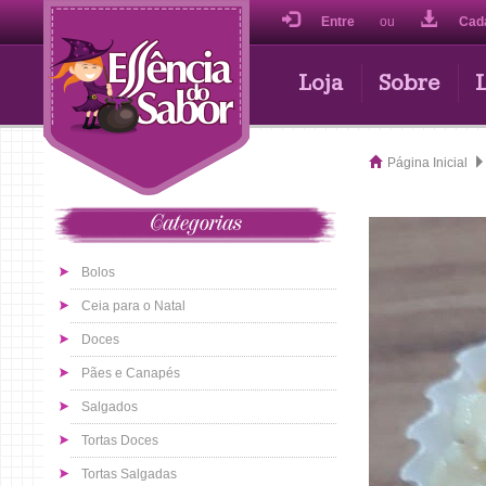
Entre
ou
Cad
Loja
Sobre
Página Inicial
Categorias
Bolos
Ceia para o Natal
Doces
Pães e Canapés
Salgados
Tortas Doces
Tortas Salgadas