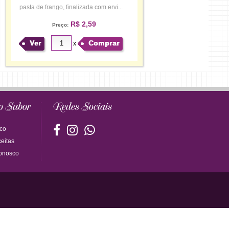
pasta de frango, finalizada com ervi...
R$ 2,59
Preço:
Ver
Comprar
x
o Sabor
Redes Sociais
co
eitas
onosco