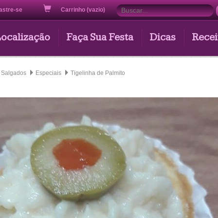
astre-se
Carrinho (vazio)
Localização
Faça Sua Festa
Dicas
Recei
Salgados
Especiais
Tigelinha de Palmito