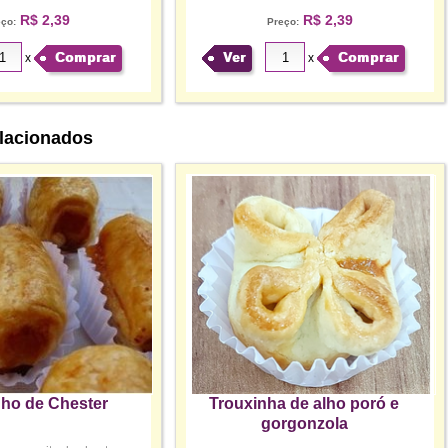
R$ 2,39
R$ 2,39
eço:
Preço:
Comprar
Ver
Comprar
x
x
lacionados
nho de Chester
Trouxinha de alho poró e
gorgonzola