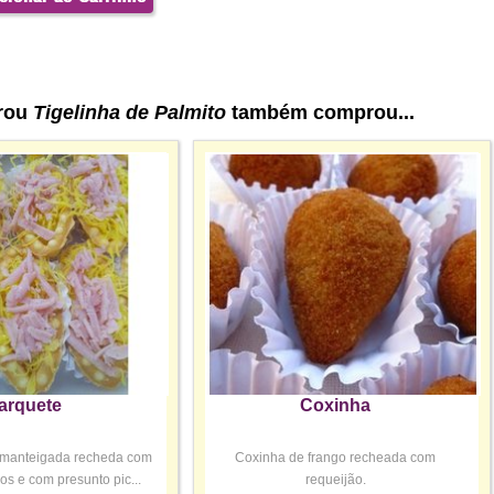
rou
Tigelinha de Palmito
também comprou...
arquete
Coxinha
manteigada recheda com
Coxinha de frango recheada com
os e com presunto pic...
requeijão.