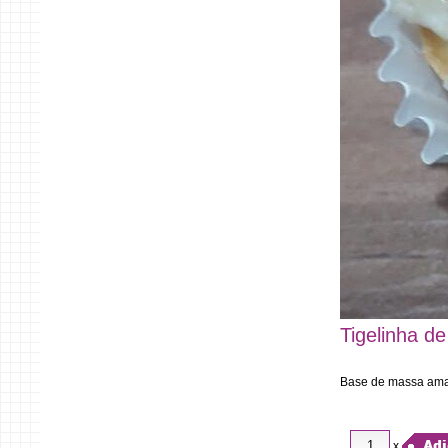
Tigelinha de
Base de massa aman
Adi
x