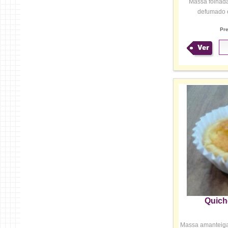
Massa folhada
defumado e
Pr
Ver
Quich
Massa amanteiga