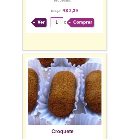
requeijão.
R$ 2,39
Preço:
Ver
Comprar
x
Croquete