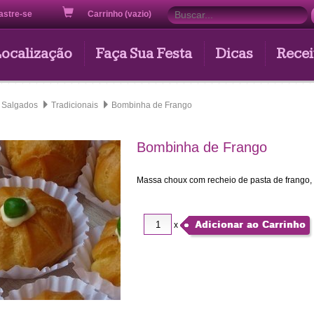
astre-se
Carrinho (vazio)
Localização
Faça Sua Festa
Dicas
Recei
Salgados
Tradicionais
Bombinha de Frango
Bombinha de Frango
Massa choux com recheio de pasta de frango, f
Adicionar ao Carrinho
x