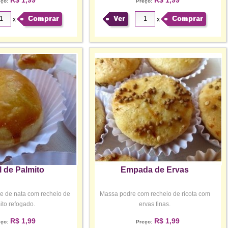
eço:
Preço:
Comprar
Ver
Comprar
x
x
l de Palmito
Empada de Ervas
e de nata com recheio de
Massa podre com recheio de ricota com
ito refogado.
ervas finas.
R$ 1,99
R$ 1,99
eço:
Preço: