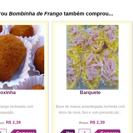
rou
Bombinha de Frango
também comprou...
oxinha
Barquete
frango recheada com
Base de massa amanteigada recheda com
equeijão.
doce de ovos, fios e com presunto pic...
R$ 2,39
R$ 2,39
eço:
Preço: