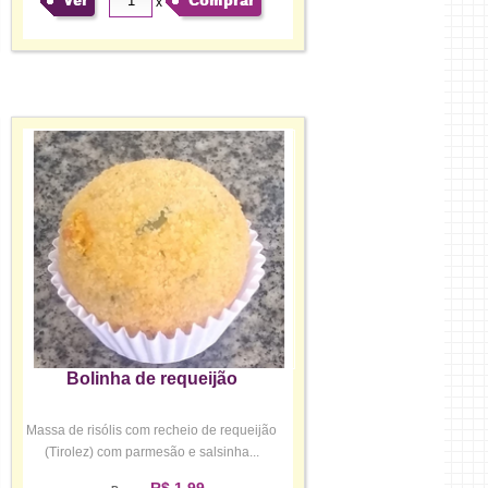
Ver
Comprar
x
Bolinha de requeijão
Massa de risólis com recheio de requeijão
(Tirolez) com parmesão e salsinha...
R$ 1,99