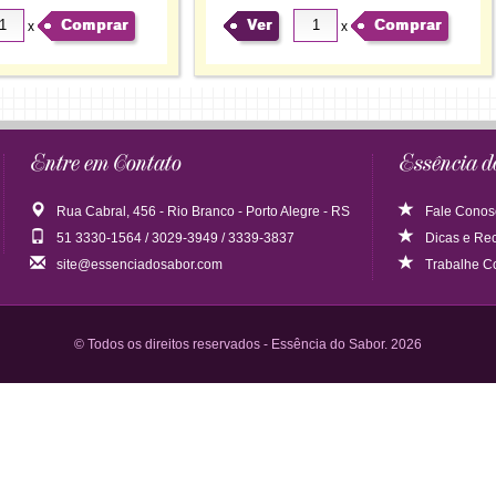
Comprar
Ver
Comprar
x
x
Entre em Contato
Essência d
Rua Cabral, 456 - Rio Branco - Porto Alegre - RS
Fale Conos
51 3330-1564 / 3029-3949 / 3339-3837
Dicas
e
Rec
site@essenciadosabor.com
Trabalhe C
© Todos os direitos reservados - Essência do Sabor. 2026