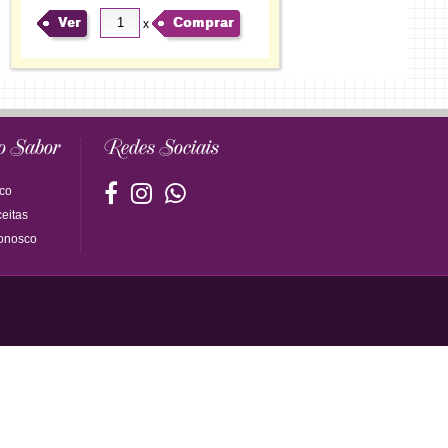
Ver
Comprar
x
o Sabor
Redes Sociais
co
eitas
onosco