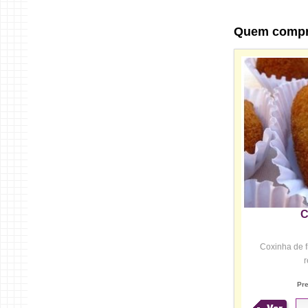
Quem comp
C
Coxinha de 
r
Pr