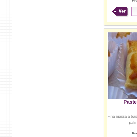
Pr
Ver
Paste
Fina massa a bas
palm
Pr