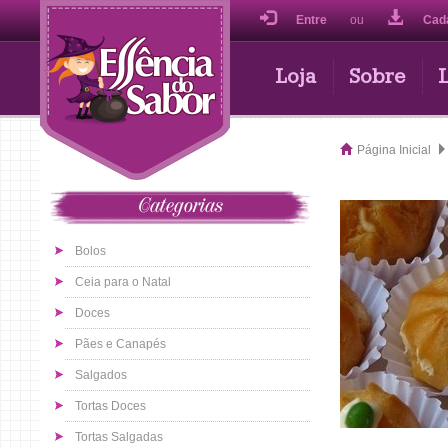
Entre
ou
Cad
Loja
Sobre
Página Inicial
Categorias
Bolos
Ceia para o Natal
Doces
Pães e Canapés
Salgados
Tortas Doces
Tortas Salgadas