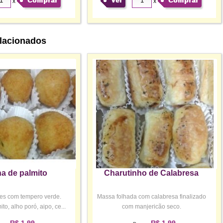
Comprar
Ver
Comprar
x
x
lacionados
a de palmito
Charutinho de Calabresa
les com tempero verde.
Massa folhada com calabresa finalizado
o, alho poró, aipo, ce...
com manjericão seco.
R$ 1,99
R$ 1,99