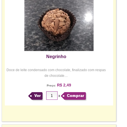
Negrinho
Doce de leite condensado com chocolate, finalizado com respas
de chocolate....
R$ 2,49
Preço:
Ver
Comprar
x