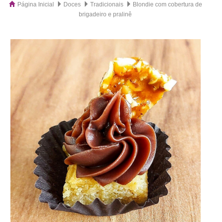
Página Inicial
Doces
Tradicionais
Blondie com cobertura de
brigadeiro e pralinê