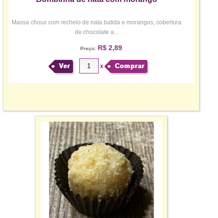
Massa choux com recheio de nata batida e morangos, cobertura
de chocolate a...
R$ 2,89
Preço:
Ver
Comprar
x