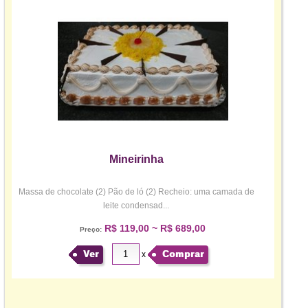
Mineirinha
Massa de chocolate (2) Pão de ló (2) Recheio: uma camada de
leite condensad...
R$ 119,00 ~ R$ 689,00
Preço:
Ver
Comprar
x