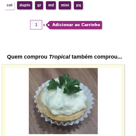
col
duplo
gr
md
mini
pq
Adicionar ao Carrinho
x
Quem comprou
Tropical
também comprou...