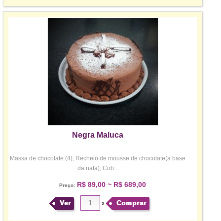
Negra Maluca
Massa de chocolate (4); Recheio de mousse de chocolate(a base
da nata); Cob...
R$ 89,00 ~ R$ 689,00
Preço:
Ver
Comprar
x