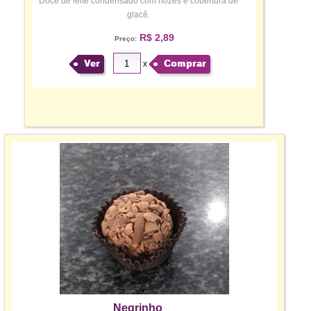
Doce de leite condensado com nozes e cobertura de
glacê.
R$ 2,89
Preço:
Ver
Comprar
x
Negrinho