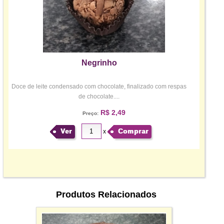
Negrinho
Doce de leite condensado com chocolate, finalizado com respas
de chocolate....
R$ 2,49
Preço:
Ver
Comprar
x
Produtos Relacionados