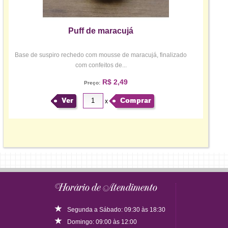
Puff de maracujá
Base de suspiro rechedo com mousse de maracujá, finalizado
com confeitos de...
R$ 2,49
Preço:
Ver
Comprar
x
Horário de Atendimento
Segunda a Sábado: 09:30 às 18:30
Domingo: 09:00 às 12:00