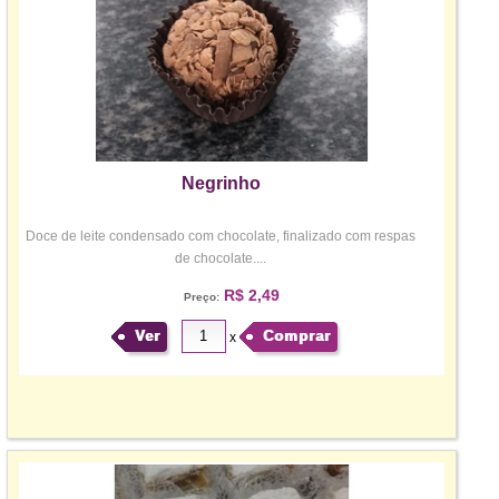
Negrinho
Doce de leite condensado com chocolate, finalizado com respas
de chocolate....
R$ 2,49
Preço:
Ver
Comprar
x